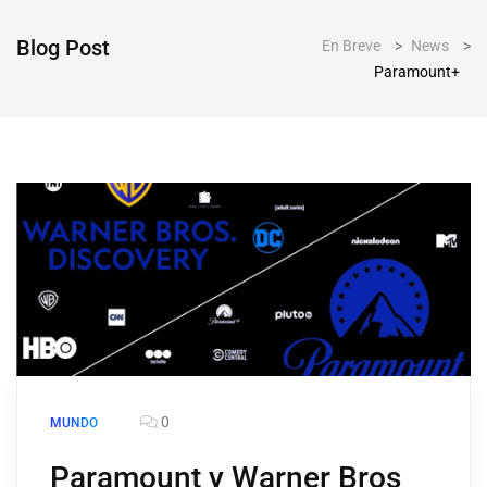
Blog Post
En Breve
>
News
>
Paramount+
0
MUNDO
Paramount y Warner Bros