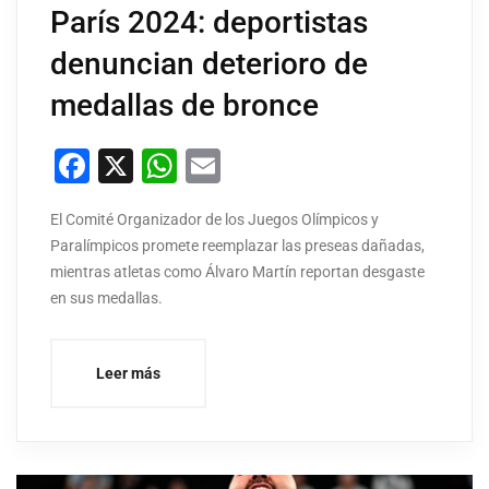
París 2024: deportistas
denuncian deterioro de
medallas de bronce
Facebook
X
WhatsApp
Email
El Comité Organizador de los Juegos Olímpicos y
Paralímpicos promete reemplazar las preseas dañadas,
mientras atletas como Álvaro Martín reportan desgaste
en sus medallas.
Leer más