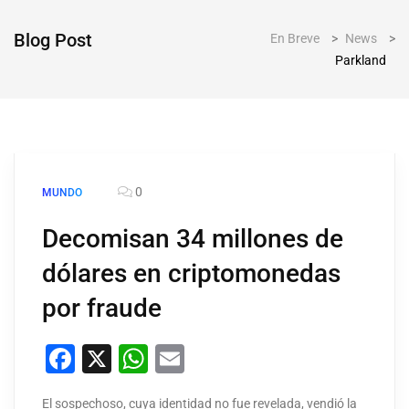
Blog Post
En Breve
>
News
>
Parkland
0
MUNDO
Decomisan 34 millones de
dólares en criptomonedas
por fraude
Facebook
X
WhatsApp
Email
El sospechoso, cuya identidad no fue revelada, vendió la