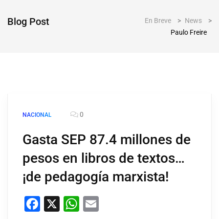
Blog Post
En Breve
>
News
>
Paulo Freire
0
NACIONAL
Gasta SEP 87.4 millones de
pesos en libros de textos…
¡de pedagogía marxista!
Facebook
X
WhatsApp
Email