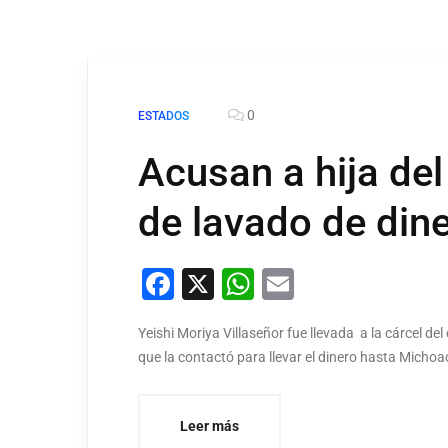
0
ESTADOS
Acusan a hija de
de lavado de din
Facebook
X
WhatsApp
Email
Yeishi Moriya Villaseñor fue llevada a la cárcel 
que la contactó para llevar el dinero hasta Micho
Leer más