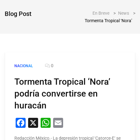
Blog Post
En Breve
>
News
>
Tormenta Tropical ‘Nora’
0
NACIONAL
Tormenta Tropical ‘Nora’
podría convertirse en
huracán
Facebook
X
WhatsApp
Email
Redacción México.- La depresión tropical ‘Catorce-E‘ se