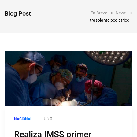
Blog Post
En Breve
>
News
>
trasplante pediátrico
0
NACIONAL
Realiza IMSS primer