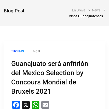
Blog Post
En Breve
>
News
>
Vinos Guanajuatenses
0
TURISMO
Guanajuato será anfitrión
del Mexico Selection by
Concours Mondial de
Bruxels 2021
Facebook
X
WhatsApp
Email