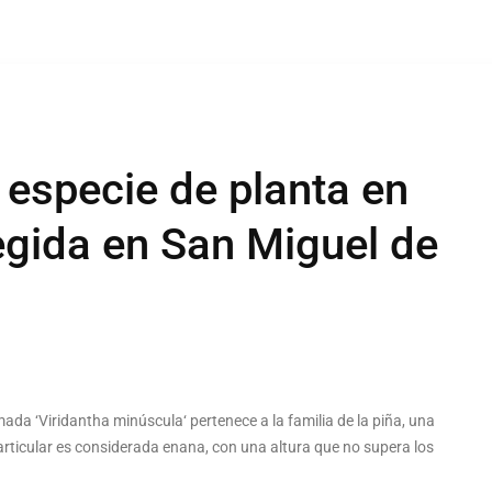
especie de planta en
egida en San Miguel de
ada ‘Viridantha minúscula‘ pertenece a la familia de la piña, una
rticular es considerada enana, con una altura que no supera los