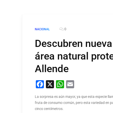
0
NACIONAL
Descubren nueva 
área natural prot
Allende
Facebook
X
WhatsApp
Email
La sorpresa es aún mayor, ya que esta especie llam
fruta de consumo común, pero esta variedad en pa
cinco centímetros.