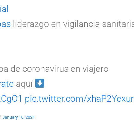
ial
pas
liderazgo en vigilancia sanitari
a de coronavirus en viajero
rate
aquí
MtCgO1
pic.twitter.com/xhaP2Yexur
d)
January 10, 2021