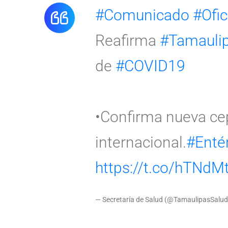
#Comunicado
#Ofic
Reafirma
#Tamauli
de
#COVID19
•Confirma nueva cep
internacional.
#Enté
https://t.co/hTNd
— Secretaría de Salud (@TamaulipasSalu