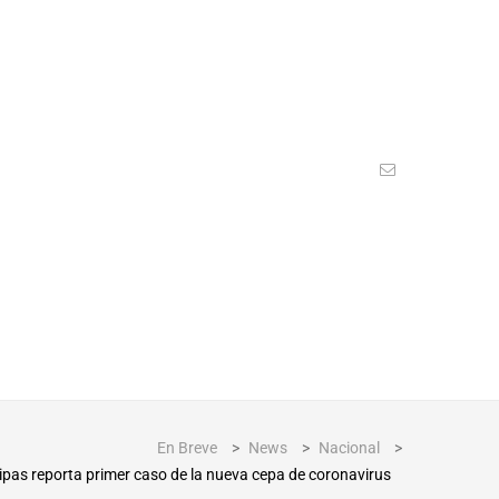
En Breve
>
News
>
Nacional
>
pas reporta primer caso de la nueva cepa de coronavirus