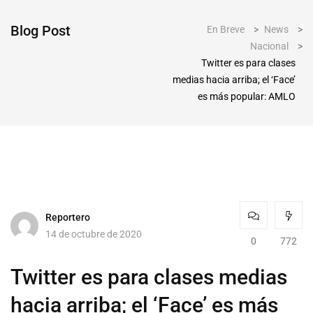
Blog Post
En Breve
>
News
>
Nacional
>
Twitter es para clases
medias hacia arriba; el ‘Face’
es más popular: AMLO
Reportero
14 de octubre de 2020
0
772
Twitter es para clases medias
hacia arriba; el ‘Face’ es más