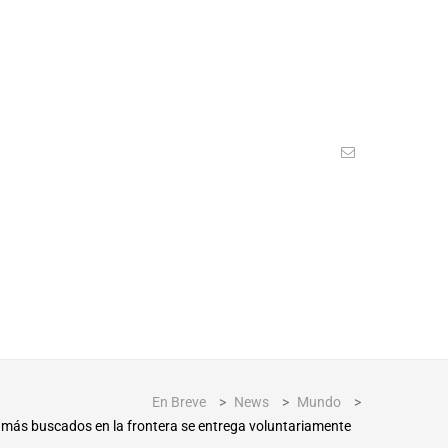
En Breve
>
News
>
Mundo
>
s más buscados en la frontera se entrega voluntariamente