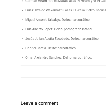
Germán Hiram Robles Matas, alias ‘El Hiram’ y/o ‘El Gall
Luis Oswaldo Wakamaztu, alias ‘El Waka’ Delito: secues
Miguel Antonio Urbalejo. Delito: narcotráfico.
Luis Alberto López. Delito: pornografía infantil.
Jesús Julián Acuña Escobedo. Delito: narcotráfico.
Gabriel García. Delito: narcotráfico.
Omar Alejandro Sánchez. Delito: narcotráfico.
Leave a comment