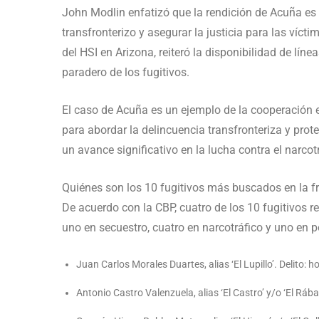
John Modlin enfatizó que la rendición de Acuña es 
transfronterizo y asegurar la justicia para las víct
del HSI en Arizona, reiteró la disponibilidad de líne
paradero de los fugitivos.
El caso de Acuña es un ejemplo de la cooperación e
para abordar la delincuencia transfronteriza y pro
un avance significativo en la lucha contra el narcotr
Quiénes son los 10 fugitivos más buscados en la f
De acuerdo con la CBP, cuatro de los 10 fugitivos 
uno en secuestro, cuatro en narcotráfico y uno en p
Juan Carlos Morales Duartes, alias ‘El Lupillo’. Delito: h
Antonio Castro Valenzuela, alias ‘El Castro’ y/o ‘El Rába