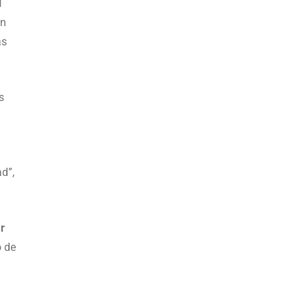
H
un
as
s
d”,
r
o de