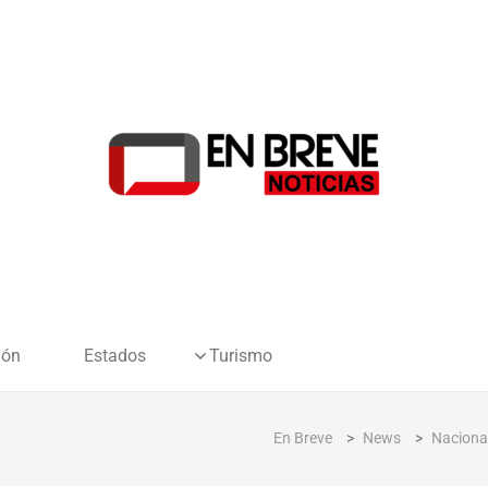
ión
Estados
Turismo
En Breve
>
News
>
Naciona