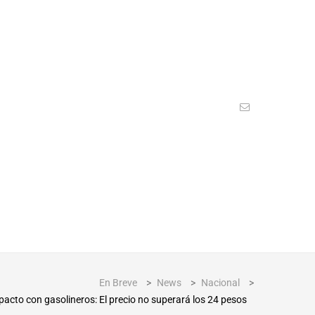
En Breve
>
News
>
Nacional
>
acto con gasolineros: El precio no superará los 24 pesos