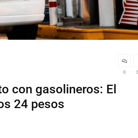
0
o con gasolineros: El
los 24 pesos