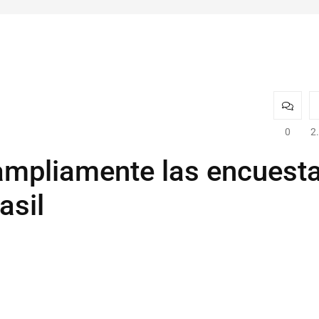
0
2
a ampliamente las encuest
asil