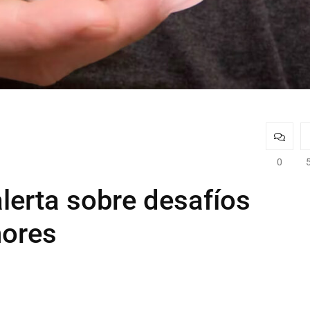
0
alerta sobre desafíos
nores