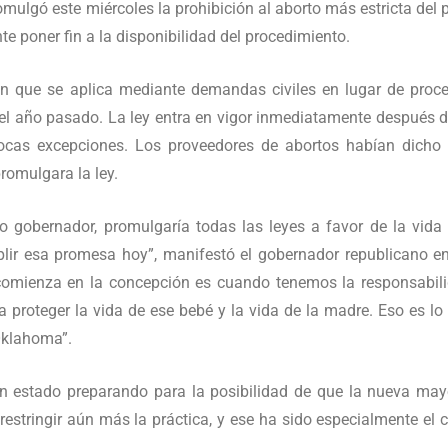
romulgó este miércoles la prohibición al aborto más estricta del p
te poner fin a la disponibilidad del procedimiento.
ión que se aplica mediante demandas civiles en lugar de proc
l año pasado. La ley entra en vigor inmediatamente después d
ocas excepciones. Los proveedores de abortos habían dicho
romulgara la ley.
 gobernador, promulgaría todas las leyes a favor de la vida
mplir esa promesa hoy”, manifestó el gobernador republicano e
omienza en la concepción es cuando tenemos la responsabil
proteger la vida de ese bebé y la vida de la madre. Eso es lo
 Oklahoma”.
an estado preparando para la posibilidad de que la nueva may
estringir aún más la práctica, y ese ha sido especialmente el 