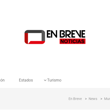
ión
Estados
Turismo
En Breve
>
News
>
Mu