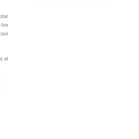
otar
 los
casi
s el