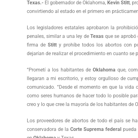
Texas.-
El gobernador de Oklahoma,
Kevin Stitt
, p
convirtiendo al estado en el primero en prácticamen
Los legisladores estatales aprobaron la prohibic
penales, similar a una ley de
Texas
que se aprobó e
firma de
Stitt
y prohíbe todos los abortos con p
dejarían de realizar el procedimiento en cuanto se p
“Prometí a los habitantes de
Oklahoma
que, como
llegaran a mi escritorio, y estoy orgulloso de cu
comunicado. “Desde el momento en que la vida c
como seres humanos de hacer todo lo posible para 
creo y lo que cree la mayoría de los habitantes de
Los proveedores de abortos de todo el país se h
conservadora de la
Corte Suprema federal
pueda r
en
Oklahoma
y Texas.