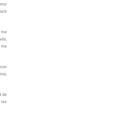
erno
iará
a me
ada,
é me
 con
ios,
d de
 las