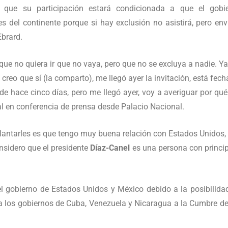
que su participación estará condicionada a que el gobi
s del continente porque si hay exclusión no asistirá, pero env
Ebrard.
 que no quiera ir que no vaya, pero que no se excluya a nadie. Y
 creo que sí (la comparto), me llegó ayer la invitación, está fech
e hace cinco días, pero me llegó ayer, voy a averiguar por qu
eral en conferencia de prensa desde Palacio Nacional.
lantarles es que tengo muy buena relación con Estados Unidos,
onsidero que el presidente
Díaz-Canel
es una persona con princip
el gobierno de Estados Unidos y México debido a la posibilida
a los gobiernos de Cuba, Venezuela y Nicaragua a la Cumbre de