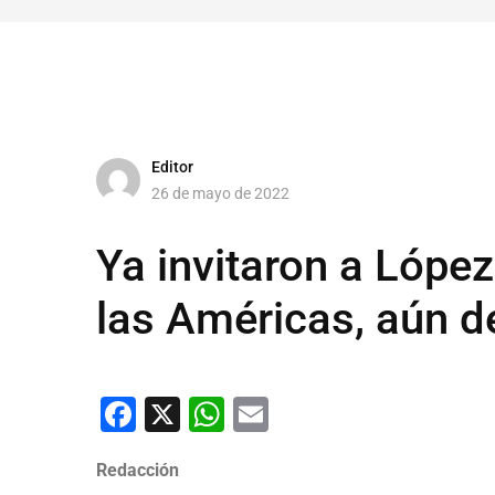
Editor
26 de mayo de 2022
Ya invitaron a Lópe
las Américas, aún d
Facebook
X
WhatsApp
Email
Redacción