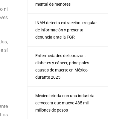
mental de menores
o ni
eves
INAH detecta extracción irregular
de información y presenta
denuncia ante la FGR
dos,
e sí
Enfermedades del corazón,
diabetes y cáncer, principales
causas de muerte en México
durante 2025
México brinda con una industria
cervecera que mueve 485 mil
ente
millones de pesos
 Los