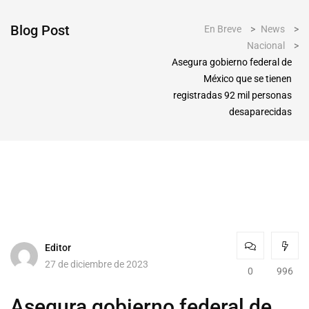
Blog Post
En Breve
>
News
>
Nacional
>
Asegura gobierno federal de
México que se tienen
registradas 92 mil personas
desaparecidas
Editor
27 de diciembre de 2023
0
996
Asegura gobierno federal de