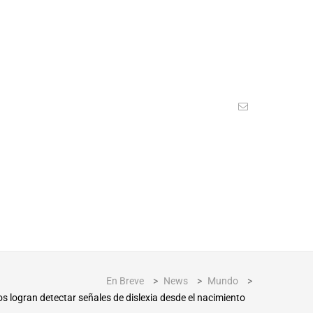
En Breve
>
News
>
Mundo
>
cos logran detectar señales de dislexia desde el nacimiento