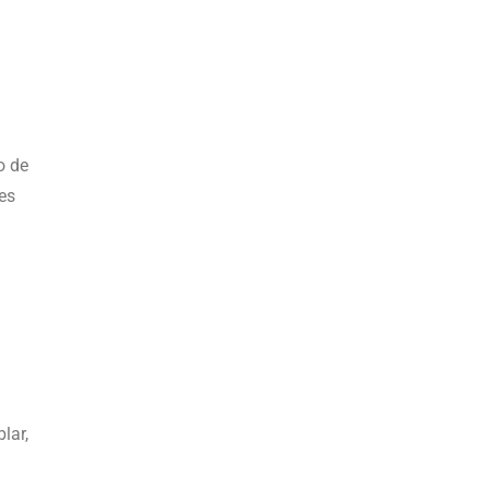
o de
es
lar,