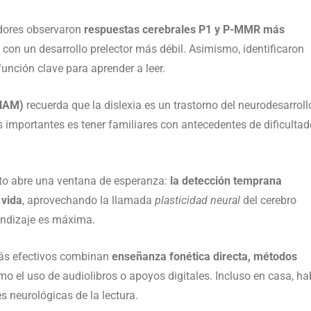
adores observaron
respuestas cerebrales P1 y P-MMR más
 con un desarrollo prelector más débil. Asimismo, identificaron
función clave para aprender a leer.
UNAM)
recuerda que la dislexia es un trastorno del neurodesarroll
s importantes es tener familiares con antecedentes de dificultad
nto abre una ventana de esperanza:
la detección temprana
 vida
, aprovechando la llamada
plasticidad neural
del cerebro
endizaje es máxima.
más efectivos combinan
enseñanza fonética directa, métodos
o el uso de audiolibros o apoyos digitales. Incluso en casa, hab
s neurológicas de la lectura.