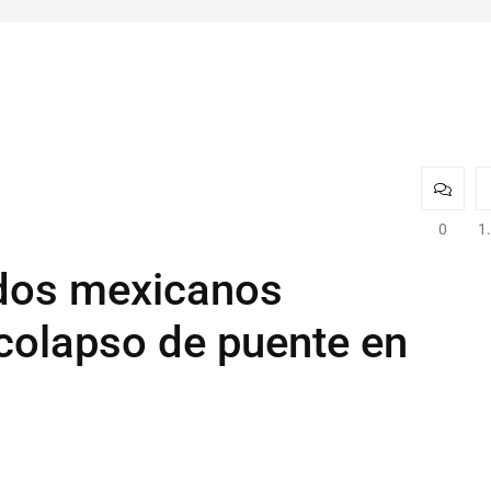
0
1
dos mexicanos
colapso de puente en