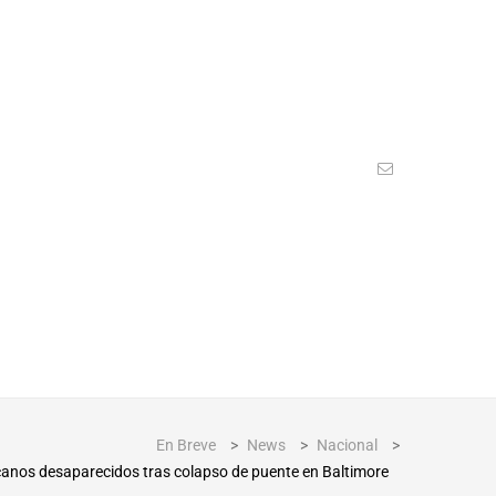
En Breve
>
News
>
Nacional
>
anos desaparecidos tras colapso de puente en Baltimore