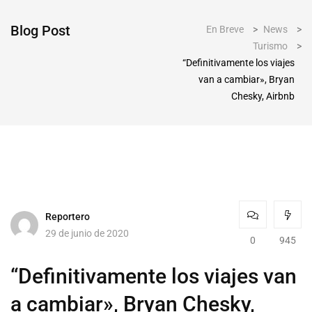
Blog Post
En Breve
>
News
>
Turismo
>
“Definitivamente los viajes
van a cambiar», Bryan
Chesky, Airbnb
Reportero
29 de junio de 2020
0
945
“Definitivamente los viajes van
a cambiar», Bryan Chesky,