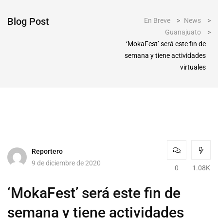
Blog Post
En Breve
>
News
>
Guanajuato
>
‘MokaFest’ será este fin de
semana y tiene actividades
virtuales
Reportero
9 de diciembre de 2020
0
1.08K
‘MokaFest’ será este fin de
semana y tiene actividades