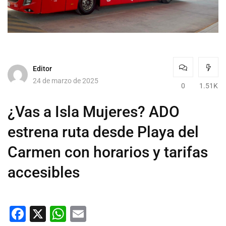
Editor
24 de marzo de 2025
0
1.51K
¿Vas a Isla Mujeres? ADO
estrena ruta desde Playa del
Carmen con horarios y tarifas
accesibles
Facebook
X
WhatsApp
Email