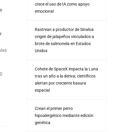
crece el uso de IA como apoyo
s
emocional
Rastrean a productor de Sinaloa
r
origen de jalapeños vinculados a
brote de salmonela en Estados
ales
Unidos
Cohete de SpaceX impacta la Luna
00
tras un año a la deriva; científicos
alertan por creciente basura
espacial
n
Crean el primer perro
hipoalergénico mediante edición
genética