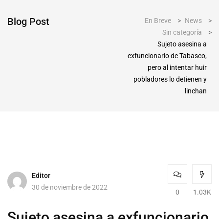
Blog Post
En Breve
>
News
>
Sin categoría
>
Sujeto asesina a
exfuncionario de Tabasco,
pero al intentar huir
pobladores lo detienen y
linchan
Editor
30 de noviembre de 2022
0
1.03K
Sujeto asesina a exfuncionario